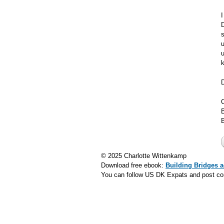
I
D
s
u
k
© 2025 Charlotte Wittenkamp
Download free ebook:
Building Bridges a
You can follow US DK Expats and post c