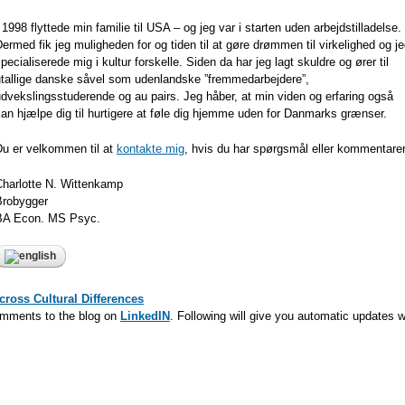
 1998 flyttede min familie til USA – og jeg var i starten uden arbejdstilladelse.
ermed fik jeg muligheden for og tiden til at gøre drømmen til virkelighed og j
pecialiserede mig i kultur forskelle. Siden da har jeg lagt skuldre og ører til
utallige danske såvel som udenlandske ”fremmedarbejdere”,
dvekslingsstuderende og au pairs. Jeg håber, at min viden og erfaring også
an hjælpe dig til hurtigere at føle dig hjemme uden for Danmarks grænser.
Du er velkommen til at
kontakte mig
, hvis du har spørgsmål eller kommentarer
Charlotte N. Wittenkamp
Brobygger
BA Econ. MS Psyc.
cross Cultural Differences
omments to the blog on
LinkedIN
. Following will give you automatic updates w