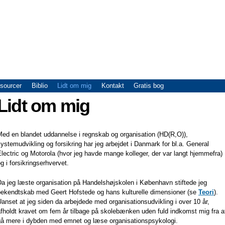
Gå til
hovedindhold
Expats
sourcer
Biblio
Lidt om mig
Kontakt
Gratis bog
Lidt om mig
Med en blandet uddannelse i regnskab og organisation (HD(R,O)),
ystemudvikling og forsikring har jeg arbejdet i Danmark for bl.a. General
lectric og Motorola (hvor jeg havde mange kolleger, der var langt hjemmefra)
g i forsikringserhvervet.
a jeg læste organisation på Handelshøjskolen i København stiftede jeg
bekendtskab med Geert Hofstede og hans kulturelle dimensioner (se
Teori
).
anset at jeg siden da arbejdede med organisationsudvikling i over 10 år,
fholdt kravet om fem år tilbage på skolebænken uden fuld indkomst mig fra a
gå mere i dybden med emnet og læse organisationspsykologi.