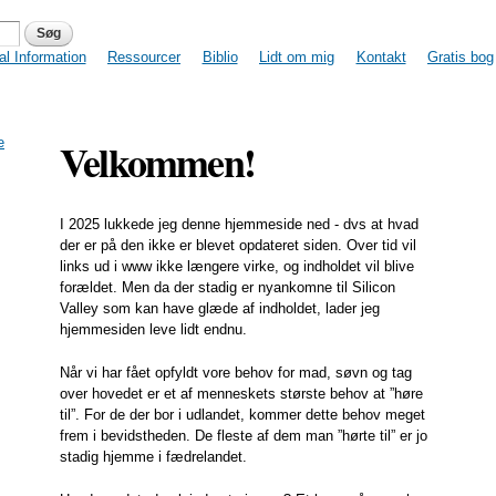
Gå til
US DK Expats
hovedindhold
u
al Information
Ressourcer
Biblio
Lidt om mig
Kontakt
Gratis bog
Velkommen!
I 2025 lukkede jeg denne hjemmeside ned - dvs at hvad
der er på den ikke er blevet opdateret siden. Over tid vil
links ud i www ikke længere virke, og indholdet vil blive
forældet. Men da der stadig er nyankomne til Silicon
Valley som kan have glæde af indholdet, lader jeg
hjemmesiden leve lidt endnu.
Når vi har fået opfyldt vore behov for mad, søvn og tag
over hovedet er et af menneskets største behov at ”høre
til”. For de der bor i udlandet, kommer dette behov meget
frem i bevidstheden. De fleste af dem man ”hørte til” er jo
stadig hjemme i fædrelandet.